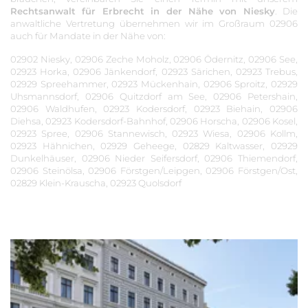
Rechtsanwalt für Erbrecht in der Nähe von Niesky
. Die
anwaltliche Vertretung übernehmen wir im Großraum 02906
auch für Mandate in der Nähe von:
02902 Niesky, 02906 Zeche Moholz, 02906 Ödernitz, 02906 See,
02923 Horka, 02906 Jänkendorf, 02923 Särichen, 02923 Trebus,
02929 Spreehammer, 02923 Mückenhain, 02906 Sproitz, 02929
Uhsmannsdorf, 02906 Quitzdorf am See, 02906 Petershain,
02906 Waldhufen, 02923 Kodersdorf, 02923 Biehain, 02906
Diehsa, 02923 Kodersdorf-Bahnhof, 02906 Horscha, 02906 Kosel,
02923 Spree, 02906 Stannewisch, 02923 Wiesa, 02906 Kollm,
02923 Hähnichen, 02929 Geheege, 02829 Kaltwasser, 02929
Dunkelhäuser, 02906 Nieder Seifersdorf, 02906 Thiemendorf,
02906 Steinölsa, 02906 Förstgen/Leipgen, 02906 Förstgen/Ost,
02829 Klein-Krauscha, 02923 Quolsdorf