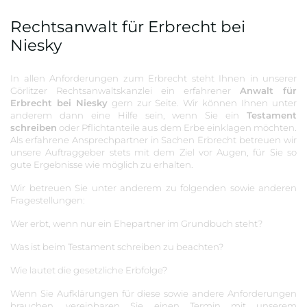
Rechtsanwalt für Erbrecht bei
Niesky
In allen Anforderungen zum Erbrecht steht Ihnen in unserer
Görlitzer Rechtsanwaltskanzlei ein erfahrener
Anwalt für
Erbrecht bei Niesky
gern zur Seite. Wir können Ihnen unter
anderem dann eine Hilfe sein, wenn Sie ein
Testament
schreiben
oder Pflichtanteile aus dem Erbe einklagen möchten.
Als erfahrene Ansprechpartner in Sachen Erbrecht betreuen wir
unsere Auftraggeber stets mit dem Ziel vor Augen, für Sie so
gute Ergebnisse wie möglich zu erhalten.
Wir betreuen Sie unter anderem zu folgenden sowie anderen
Fragestellungen:
Wer erbt, wenn nur ein Ehepartner im Grundbuch steht?
Was ist beim Testament schreiben zu beachten?
Wie lautet die gesetzliche Erbfolge?
Wenn Sie Aufklärungen für diese sowie andere Anforderungen
brauchen, vereinbaren Sie einen Termin mit unserem