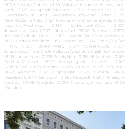
01279 Seidnitz/Dobritz, 01159 Wilsdruffer Vorstadt/Seevorstadt-
West, 01217 Kleinpestitz/Mockritz, 01309 Striesen-Ost, 01217
Südvorstadt-Ost, 01309 Seevorstadt-Ost/Großer Garten, 01219
Räcknitz/Zschertnitz, 01127 Pieschen-Nord/Trachenberge, 01099
Loschwitz/Wachwitz, 01187 Südvorstadt-West, 01307
Johannstadt-Süd, 01187 Löbtau-Süd, 01705 Pesterwitz, 01277
Tolkewitz/Seidnitz-Nord, 01157 Gorbitz-Nord/Neu-Omsewitz,
01326 Hosterwitz/Pillnitz, 01157 Gorbitz-Ost, 01324 Bühlau/Weißer
Hirsch, 01307 Striesen-West, 01277 Striesen-Süd, 01307
Johannstadt-Nord, 01109 Hellerau/Wilschdorf, 01239 Prohlis-Süd,
01159 Löbtau-Nord, 01239 Prohlis-Nord, 01156 Alt-Leuteritz, 01189
Coschütz/Gittersee, 01109 Industriegebiet Klotzsche, 01169
Gorbitz-Süd, 01665 Reppina, 01665 Gruben, 01665 Bergwerk,
01665 Reppnitz, 01665 Klipphausen, 01689 Niederau, 01723
Kesselsdorf, 01471 Berbisdorf, 01665 Naustadt, 01307 Pirnaische
Vorstadt, 01705 Wurgwitz, 01099 Radeberger Vorstadt, 01108
Marsdorf